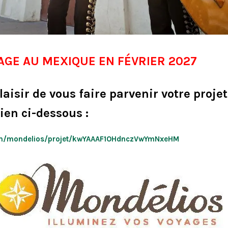
AGE AU MEXIQUE EN FÉVRIER 2027
laisir de vous faire parvenir votre proje
lien ci-dessous :
m/mondelios/projet/kwYAAAF1OHdnczVwYmNxeHM