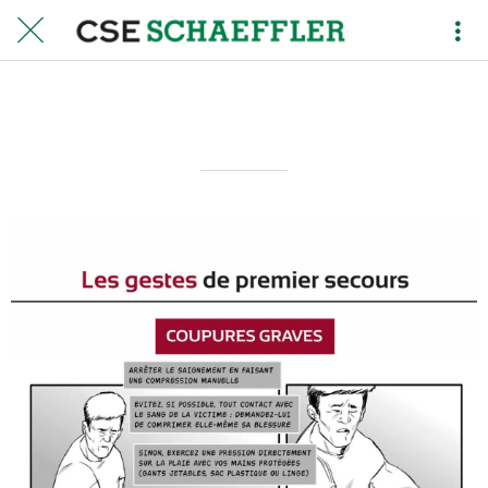
G8
Rédigé le 16/12/2021
Olivier MASDOUMIER